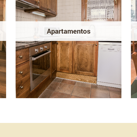
plazas totalmente
equipados.
Los apartamentos disponen de ropa blanca,
toallas, cocina equipada, tv, wiﬁ y plaza de
párquing (de pago) en el mismo edificio, en
un entorno tranquilo y con excelentes vistas
al valle y a la estación de Masella.
MÁS INFORMACIÓN