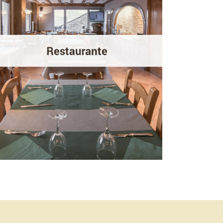
cerrado.
Acogedor restaurante de 100 comensales
solo abierto para disfrutar de un desayuno
buffet con productos Km0. Situado en
el primer piso del hotel con dos amplias
cristaleras donde se pueden apreciar vistas
inmejorables del valle de la Cerdanya.
MÁS INFORMACIÓN