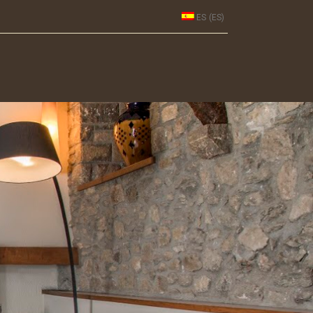
Search
ES
(
ES
)
for: