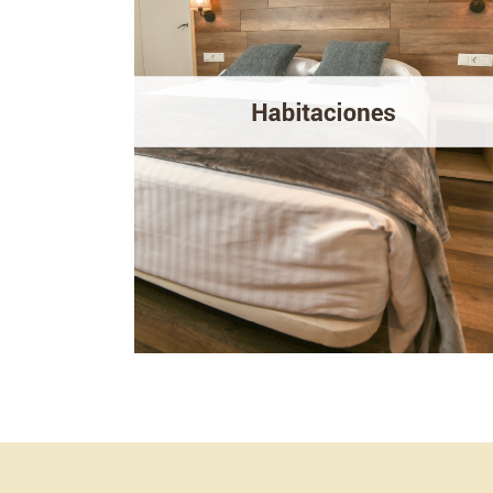
y familiares de tipo
Standard o Superior.
El hotel dispone de habitaciones Standard de
estilo clásico con mucho encanto y buenas
vistas al pueblo de Alp. Y también
habitaciones Superiores totalmente
renovadas con amplios y modernos baños.
MÁS INFORMACIÓN